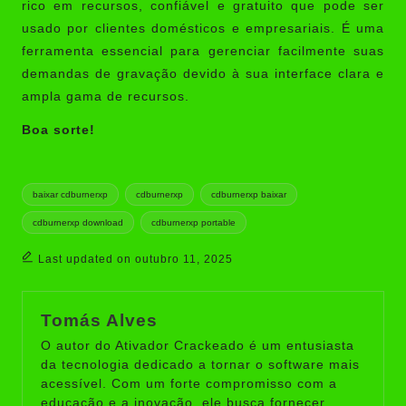
rico em recursos, confiável e gratuito que pode ser
usado por clientes domésticos e empresariais. É uma
ferramenta essencial para gerenciar facilmente suas
demandas de gravação devido à sua interface clara e
ampla gama de recursos.
Boa sorte!
Tags:
baixar cdburnerxp
cdburnerxp
cdburnerxp baixar
cdburnerxp download
cdburnerxp portable
Last updated on outubro 11, 2025
Tomás Alves
O autor do Ativador Crackeado é um entusiasta
da tecnologia dedicado a tornar o software mais
acessível. Com um forte compromisso com a
educação e a inovação, ele busca fornecer