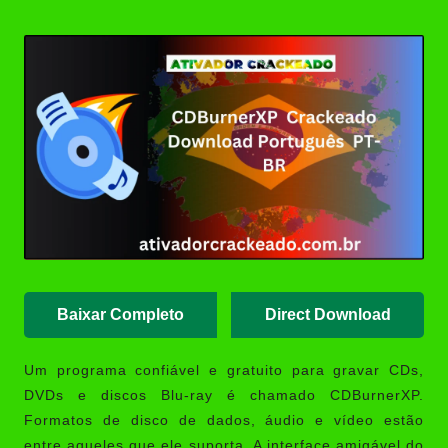
Posted
(Portable/Instalador) | Ativador
by
Crackeado
Ashampoo UnInstaller Download
Crackeado + Chave de Licença |
Ativador Crackeado
XD-AntiSpy 4.13.0 Crackeado
Download Português PT-BR
Ativador Windows 7 Download
Grátis: Windows Loader & Re-
Loader | Ativador Crackeado
Baixar Completo
Direct Download
Um programa confiável e gratuito para gravar CDs,
DVDs e discos Blu-ray é chamado
CDBurnerXP
.
Formatos de disco de dados, áudio e vídeo estão
entre aqueles que ele suporta. A interface amigável do