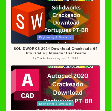
Posted
Engineering & Simulation
in
SOLIDWORKS 2024 Download Crackeado 64
Bits Grátis | Ativador Crackeado
By
Tomás Alves
agosto 5, 2026
Posted
by
Posted
Engineering & Simulation
in