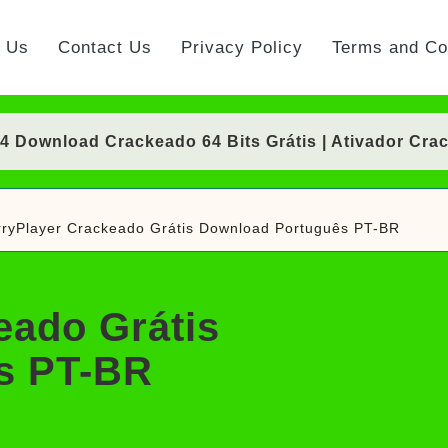
t Us
Contact Us
Privacy Policy
Terms and Co
Download Crackeado 64 Bits Grátis | Ativador Cra
nload Crackeado 64 Bits Português Grátis | Ativad
ryPlayer Crackeado Grátis Download Português PT-BR
 Crackeado Download Português PT-BR
Download Crackeado 64 Bits Grátis | Ativador Cra
eado Grátis
rackeado Download Português PT-BR
s PT-BR
ownload Grátis + Licença/Serial | Ativador Crack
d Grátis 64 Bits Português (Portable/Instalador) | 