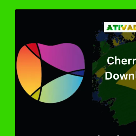
by
Ashampoo UnInsta
XD-AntiSpy 4.13.
Ativador Windows