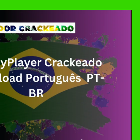
ller Download Crackeado + Chave de Licença | Ativ
0 Crackeado Download Português PT-BR
 7 Download Grátis: Windows Loader & Re-Loader | 