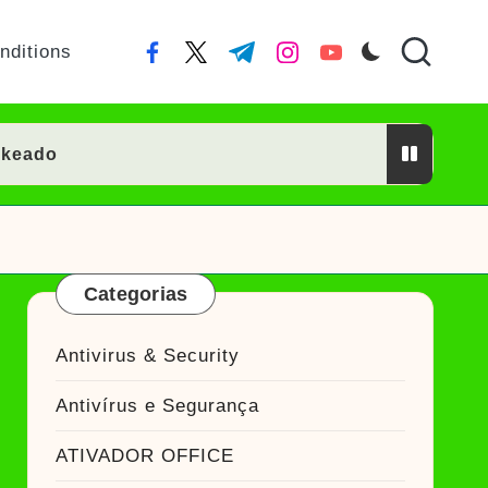
nditions
facebook.com
twitter.com
t.me
instagram.com
youtube.com
ckeado
or Crackeado
Categorias
ckeado
Antivirus & Security
eado
Antivírus e Segurança
Ativador Crackeado
ATIVADOR OFFICE