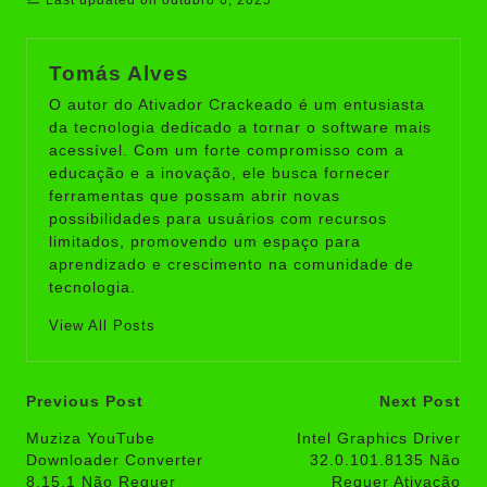
Last updated on outubro 6, 2025
Tomás Alves
O autor do Ativador Crackeado é um entusiasta
da tecnologia dedicado a tornar o software mais
acessível. Com um forte compromisso com a
educação e a inovação, ele busca fornecer
ferramentas que possam abrir novas
possibilidades para usuários com recursos
limitados, promovendo um espaço para
aprendizado e crescimento na comunidade de
tecnologia.
View All Posts
Post
Previous Post
Next Post
navigation
Muziza YouTube
Intel Graphics Driver
Downloader Converter
32.0.101.8135 Não
8.15.1 Não Requer
Requer Ativação