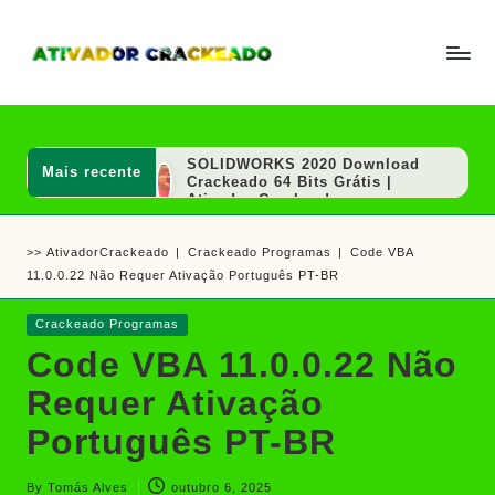
Skip
to
A
Um
content
ti
guia
v
a
completo
d
SOLIDWORKS 2020 Download
Mais recente
sobre
o
Crackeado 64 Bits Grátis |
r
Ativador Crackeado
como
e
PGWare SuperRam Download
ativar
C
Grátis + Licença/Serial |
>>
AtivadorCrackeado
|
Crackeado Programas
|
Code VBA
r
Ativador Crackeado
e
a
11.0.0.22 Não Requer Ativação Português PT-BR
Notepad++ Download Grátis 64
crackear
c
Bits Português
k
(Portable/Instalador) | Ativador
software
Posted
Crackeado Programas
e
Crackeado
e
in
a
XD-AntiSpy 4.13.0 Crackeado
Code VBA 11.0.0.22 Não
d
Download Português PT-BR
jogos
o
Requer Ativação
Ativador Windows 7 Download
Grátis: Windows Loader & Re-
Loader | Ativador Crackeado
Português PT-BR
Red Giant Trapcode Suite
Download Grátis + Ativador |
Ativador Crackeado
By
Tomás Alves
outubro 6, 2025