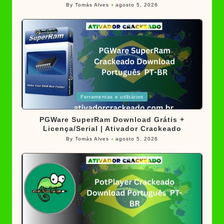
By
Tomás Alves
agosto 5, 2026
Posted
by
Posted
Ferramentas e utilitários
in
PGWare SuperRam Download Grátis +
Licença/Serial | Ativador Crackeado
By
Tomás Alves
agosto 5, 2026
Posted
by