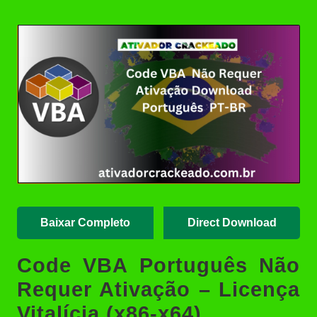
Posted
Hitman Pro Crackeado + Serial
by
Key 2026: Download Grátis no
Ativador Crackeado
DVD Audio Extractor Download
Grátis + Licença/Serial |
Ativador Crackeado
Office(R)Tool Download Grátis +
Guia de Instalação e Ativação |
Ativador Crackeado
TreeSize Professional 9.6.1.2153
Crackeado Download Português
PT-BR
Baixar Completo
Direct Download
Code VBA Português Não
Requer Ativação – Licença
Vitalícia (x86-x64)