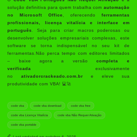
solução definitiva para quem trabalha com
automação
no Microsoft Office
, oferecendo
ferramentas
profissionais, licença vitalícia e interface em
português
. Seja para criar macros poderosas ou
desenvolver soluções empresariais complexas, este
software se torna indispensável no seu kit de
ferramentas.Não perca tempo com editores limitados
– baixe agora a versão
completa e
verificada
exclusivamente
no
ativadorcrackeado.com.br
e eleve sua
produtividade com VBA! 💻🚀
Tags:
code vba
code vba download
code vba free
code vba Licença Vitalícia
code vba Não Requer Ativação
code vba portsble