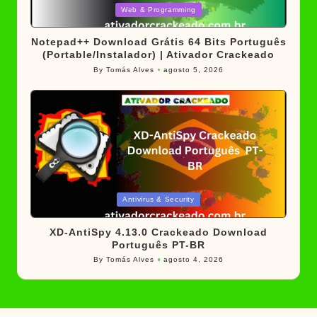
Posted
Web & Programming
in
Notepad++ Download Grátis 64 Bits Português
(Portable/Instalador) | Ativador Crackeado
By
Tomás Alves
agosto 5, 2026
Posted
by
Posted
Antivirus & Security
in
XD-AntiSpy 4.13.0 Crackeado Download
Português PT-BR
By
Tomás Alves
agosto 4, 2026
Posted
by