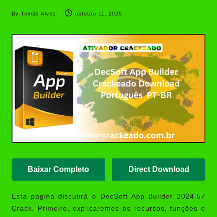
Crackeado Português | Ativador
Português
By
Tomás Alves
outubro 11, 2025
Posted
Simplify3D Download
by
Crackeado Português 2026
Kerish Doctor 2026 Download
Crackeado Português | Ativador
Crackeado
AutoCAD 2008 Download
Crackeado 32/64 Bits
Portuguêsr
Baixar Completo
Direct Download
Esta página discutirá o
DecSoft App Builder 2024.57
Crack
. Primeiro, explicaremos os recursos, funções e