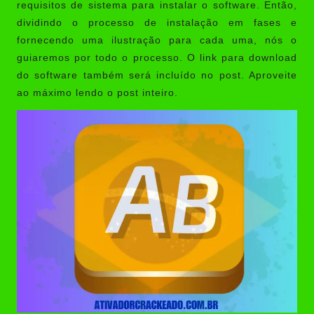
requisitos de sistema para instalar o software. Então,
dividindo o processo de instalação em fases e
fornecendo uma ilustração para cada uma, nós o
guiaremos por todo o processo. O link para download
do software também será incluído no post. Aproveite
ao máximo lendo o post inteiro.