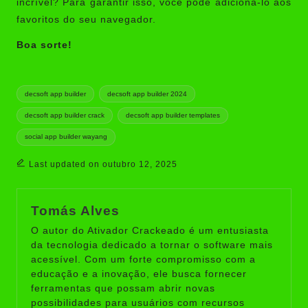
incrível? Para garantir isso, você pode adicioná-lo aos
favoritos do seu navegador.
Boa sorte!
Tags:
decsoft app builder
decsoft app builder 2024
decsoft app builder crack
decsoft app builder templates
social app builder wayang
Last updated on outubro 12, 2025
Tomás Alves
O autor do Ativador Crackeado é um entusiasta
da tecnologia dedicado a tornar o software mais
acessível. Com um forte compromisso com a
educação e a inovação, ele busca fornecer
ferramentas que possam abrir novas
possibilidades para usuários com recursos