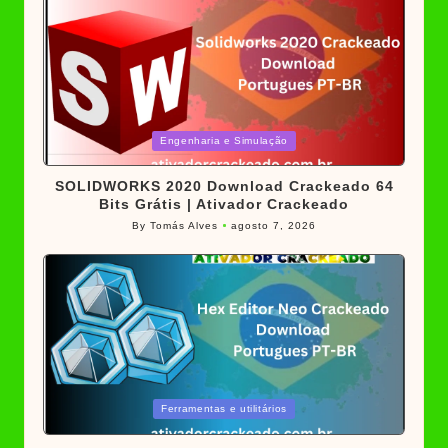
Posted
Engenharia e Simulação
in
SOLIDWORKS 2020 Download Crackeado 64
Bits Grátis | Ativador Crackeado
By
Tomás Alves
agosto 7, 2026
Posted
by
Posted
Ferramentas e utilitários
in