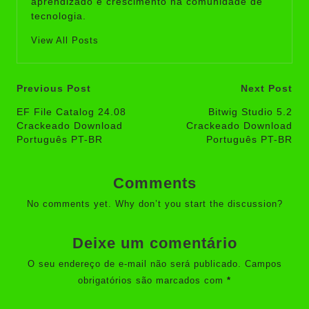
aprendizado e crescimento na comunidade de
tecnologia.
View All Posts
Post
Previous Post
Next Post
navigation
EF File Catalog 24.08
Bitwig Studio 5.2
Crackeado Download
Crackeado Download
Português PT-BR
Português PT-BR
Comments
No comments yet. Why don’t you start the discussion?
Deixe um comentário
O seu endereço de e-mail não será publicado.
Campos
obrigatórios são marcados com
*