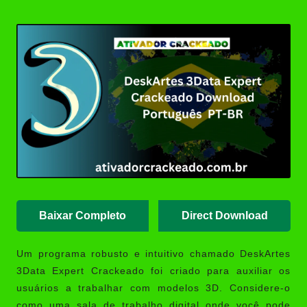
Posted
Revit 2015 Download Português
by
Crackeado 64 Bits | Ativador
Crackeado
AutoCAD 2008 Download
Crackeado 32/64 Bits Português
| Ativador
SOLIDWORKS 2024 Download
Crackeado 64 Bits Grátis |
Ativador Crackeado
MAGIX VEGAS Pro Crackeado
Download Português PT-BR
Baixar Completo
Direct Download
Um programa robusto e intuitivo chamado
DeskArtes
3Data Expert Crackeado
foi criado para auxiliar os
usuários a trabalhar com modelos 3D. Considere-o
como uma sala de trabalho digital onde você pode