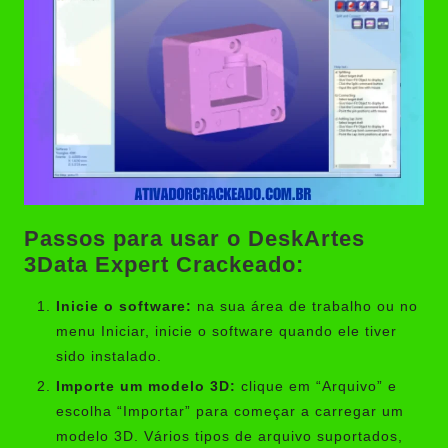
Passos para usar o DeskArtes
3Data Expert Crackeado:
Inicie o software:
na sua área de trabalho ou no
menu Iniciar, inicie o software quando ele tiver
sido instalado.
Importe um modelo 3D:
clique em “Arquivo” e
escolha “Importar” para começar a carregar um
modelo 3D. Vários tipos de arquivo suportados,