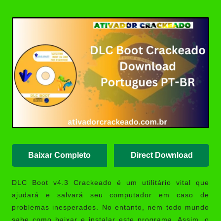
Posted
Revit 2015 Download Português
by
Crackeado 64 Bits | Ativador
Crackeado
AutoCAD 2008 Download
Crackeado 32/64 Bits Português
| Ativador
SOLIDWORKS 2024 Download
Crackeado 64 Bits Grátis |
Ativador Crackeado
MAGIX VEGAS Pro Crackeado
Download Português PT-BR
Baixar Completo
Direct Download
DLC Boot
v4.3 Crackeado é um utilitário vital que
ajudará e salvará seu computador em caso de
problemas inesperados. No entanto, nem todo mundo
sabe como baixar e instalar este programa. Assim, o