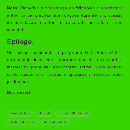
Nota:
Desative a segurança do Windows e o software
antivírus para evitar interrupções durante o processo
de instalação e obter um resultado perfeito e bem-
sucedido.
Epílogo.
Um artigo explicando o programa DLC Boot v4.3 e
fornecendo instruções abrangentes de download e
instalação pode ser encontrado acima. Com alguma
sorte, essas informações o ajudarão a resolver seus
problemas.
Boa sorte!
Tags:
baixar dlc boot
dlc boot
dlc boot 2023 torrent
dlc boot download
dlc boot portable