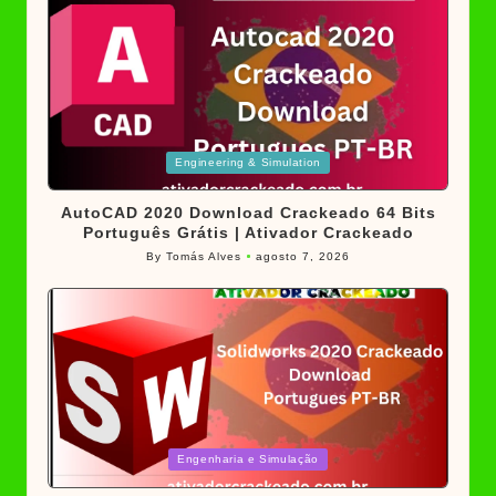
Posted
Engineering & Simulation
in
AutoCAD 2020 Download Crackeado 64 Bits
Português Grátis | Ativador Crackeado
By
Tomás Alves
agosto 7, 2026
Posted
by
Posted
Engenharia e Simulação
in