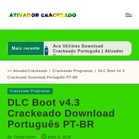
Skip
to
A
Um
content
ti
guia
v
a
completo
d
Ace Utilities Download
Mais recente
sobre
o
Crackeado Português | Ativador
r
Português
como
e
AutoCAD 2020 Download
ativar
C
Crackeado 64 Bits Português
>>
AtivadorCrackeado
|
Crackeado Programas
|
DLC Boot v4.3
r
Grátis | Ativador Crackeado
e
a
Crackeado Download Português PT-BR
SOLIDWORKS 2020 Download
crackear
c
Crackeado 64 Bits Grátis |
k
Ativador Crackeado
software
Posted
Crackeado Programas
e
Hex Editor Neo Ultimate
e
in
a
Download Crackeado Português
DLC Boot v4.3
d
| Ativador
jogos
o
SkinFiner Download Crackeado
Crackeado Download
Português Mac/Win | Ativador
Português
Português PT-BR
Ashampoo UnInstaller Download
Crackeado + Chave de Licença |
Ativador Crackeado
By
Tomás Alves
julho 6, 2026