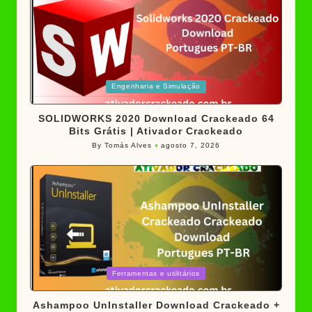
Posted
Engenharia e Simulação
in
SOLIDWORKS 2020 Download Crackeado 64
Bits Grátis | Ativador Crackeado
By
Tomás Alves
agosto 7, 2026
Posted
by
Posted
Ferramentas e utilitários
in
Ashampoo UnInstaller Download Crackeado +