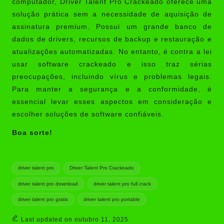
computador, Driver Talent Pro Crackeado oferece uma
solução prática sem a necessidade de aquisição de
assinatura premium. Possui um grande banco de
dados de drivers, recursos de backup e restauração e
atualizações automatizadas. No entanto, é contra a lei
usar software crackeado e isso traz sérias
preocupações, incluindo vírus e problemas legais.
Para manter a segurança e a conformidade, é
essencial levar esses aspectos em consideração e
escolher soluções de software confiáveis.
Boa sorte!
Tags:
driver talent pro
Driver Talent Pro Crackeado
driver talent pro download
driver talent pro full crack
driver talent pro gratis
driver talent pro portable
Last updated on outubro 11, 2025