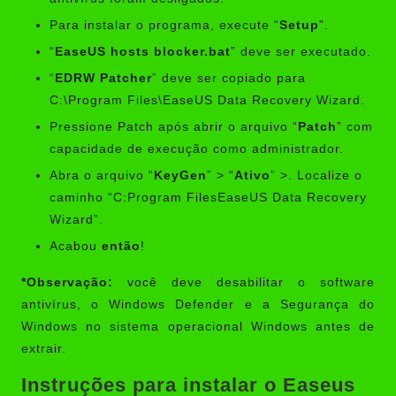
Para instalar o programa, execute “
Setup
”.
“
EaseUS hosts blocker.bat
” deve ser executado.
“
EDRW Patcher
” deve ser copiado para
C:\Program Files\EaseUS Data Recovery Wizard.
Pressione Patch após abrir o arquivo “
Patch
” com
capacidade de execução como administrador.
Abra o arquivo “
KeyGen
” > “
Ativo
” >. Localize o
caminho “C:Program FilesEaseUS Data Recovery
Wizard”.
Acabou
então
!
*Observação:
você deve desabilitar o software
antivírus, o Windows Defender e a Segurança do
Windows no sistema operacional Windows antes de
extrair.
Instruções para instalar o Easeus