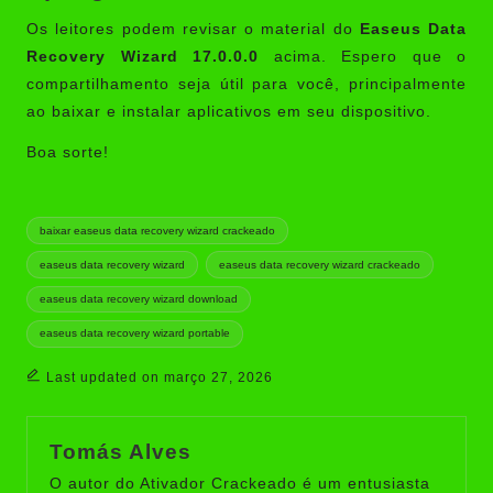
Os leitores podem revisar o material do
Easeus Data
Recovery Wizard
17.0.0.0
acima. Espero que o
compartilhamento seja útil para você, principalmente
ao baixar e instalar aplicativos em seu dispositivo.
Boa sorte!
Tags:
baixar easeus data recovery wizard crackeado
easeus data recovery wizard
easeus data recovery wizard crackeado
easeus data recovery wizard download
easeus data recovery wizard portable
Last updated on março 27, 2026
Tomás Alves
O autor do Ativador Crackeado é um entusiasta