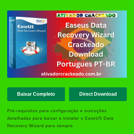
Posted
(Portable/Instalador) | Ativador
by
Crackeado
Ashampoo UnInstaller Download
Crackeado + Chave de Licença |
Ativador Crackeado
XD-AntiSpy 4.13.0 Crackeado
Download Português PT-BR
Ativador Windows 7 Download
Grátis: Windows Loader & Re-
Loader | Ativador Crackeado
Baixar Completo
Direct Download
Pré-requisitos para configuração e instruções
detalhadas para baixar e instalar o EaseUS Data
Recovery Wizard para sempre.