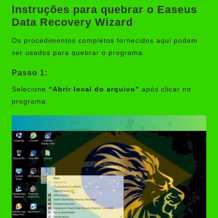
Instruções para quebrar o Easeus
Data Recovery Wizard
Os procedimentos completos fornecidos aqui podem
ser usados para quebrar o programa.
Passo 1:
Selecione
“Abrir local do arquivo”
após clicar no
programa.