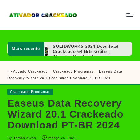
Skip
to
A
Um
content
ti
guia
v
a
completo
d
SOLIDWORKS 2024 Download
Mais recente
sobre
o
Crackeado 64 Bits Grátis |
r
Ativador Crackeado
como
e
AutoCAD 2020 Download
ativar
C
Crackeado 64 Bits Português
>>
AtivadorCrackeado
|
Crackeado Programas
|
Easeus Data
r
Grátis | Ativador Crackeado
e
a
Recovery Wizard 20.1 Crackeado Download PT-BR 2024
MAGIX VEGAS Pro Crackeado
crackear
c
Download Português PT-BR
k
software
SOLIDWORKS 2020 Download
Posted
Crackeado Programas
e
Crackeado 64 Bits Grátis |
e
in
a
Easeus Data Recovery
Ativador Crackeado
d
jogos
Sony Vegas Pro Crackeado
o
Wizard 20.1 Crackeado
Download Português PT-BR
PGWare SuperRam Download
Download PT-BR 2024
Grátis + Licença/Serial |
Ativador Crackeado
Notepad++ Download Grátis 64
By
Tomás Alves
março 25, 2026
Bits Português