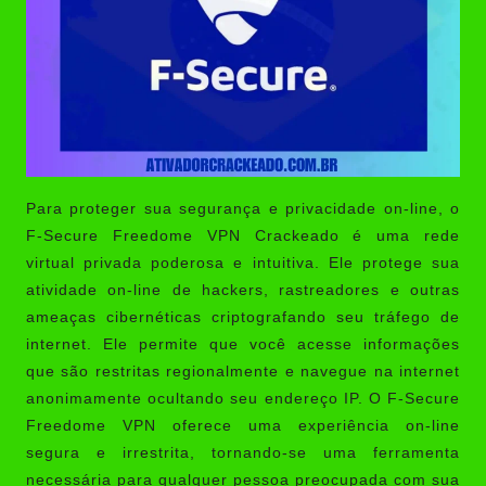
Para proteger sua segurança e privacidade on-line, o
F-Secure Freedome VPN Crackeado
é uma rede
virtual privada poderosa e intuitiva. Ele protege sua
atividade on-line de hackers, rastreadores e outras
ameaças cibernéticas criptografando seu tráfego de
internet. Ele permite que você acesse informações
que são restritas regionalmente e navegue na internet
anonimamente ocultando seu endereço IP. O F-Secure
Freedome VPN oferece uma experiência on-line
segura e irrestrita, tornando-se uma ferramenta
necessária para qualquer pessoa preocupada com sua