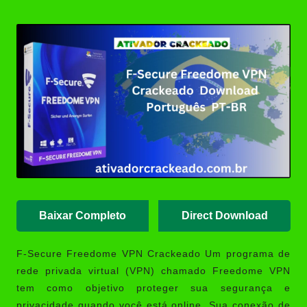
Posted
Bits Português
by
(Portable/Instalador) | Ativador
Crackeado
TreeSize Professional 9.6.1.2153
Crackeado Download Português
PT-BR
Glary Utilities Pro 6.45.0.49
Crackeado Baixar Grátis
Português PT-BR
PotPlayer 1.7.22979 Crackeado
Download Português PT-BR
Baixar Completo
Direct Download
F-Secure Freedome VPN Crackeado
Um programa de
rede privada virtual (VPN) chamado Freedome VPN
tem como objetivo proteger sua segurança e
privacidade quando você está online. Sua conexão de