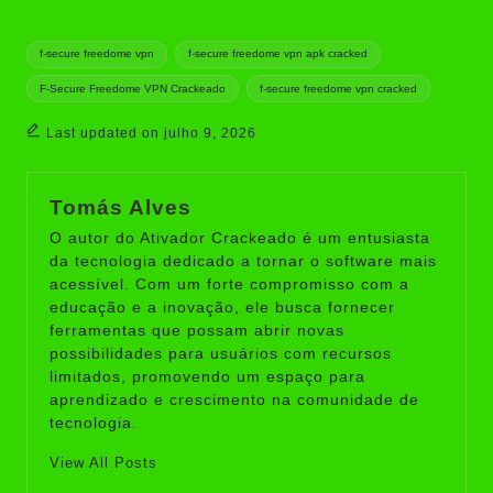
Tags:
f-secure freedome vpn
f-secure freedome vpn apk cracked
F-Secure Freedome VPN Crackeado
f-secure freedome vpn cracked
Last updated on julho 9, 2026
Tomás Alves
O autor do Ativador Crackeado é um entusiasta
da tecnologia dedicado a tornar o software mais
acessível. Com um forte compromisso com a
educação e a inovação, ele busca fornecer
ferramentas que possam abrir novas
possibilidades para usuários com recursos
limitados, promovendo um espaço para
aprendizado e crescimento na comunidade de
tecnologia.
View All Posts