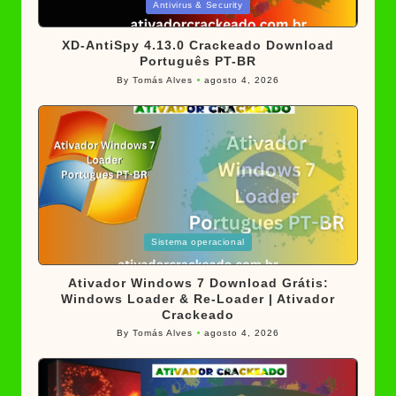
Posted
Antivirus & Security
in
XD-AntiSpy 4.13.0 Crackeado Download
Português PT-BR
By
Tomás Alves
agosto 4, 2026
Posted
by
Posted
Sistema operacional
in
Ativador Windows 7 Download Grátis:
Windows Loader & Re-Loader | Ativador
Crackeado
By
Tomás Alves
agosto 4, 2026
Posted
by