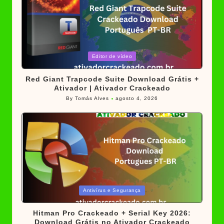
Posted
Editor de vídeo
in
Red Giant Trapcode Suite Download Grátis +
Ativador | Ativador Crackeado
By
Tomás Alves
agosto 4, 2026
Posted
by
Posted
Antivírus e Segurança
in
Hitman Pro Crackeado + Serial Key 2026:
Download Grátis no Ativador Crackeado