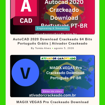
Posted
Engineering & Simulation
in
AutoCAD 2020 Download Crackeado 64 Bits
Português Grátis | Ativador Crackeado
By
Tomás Alves
agosto 5, 2026
Posted
by
Posted
Editor de vídeo
in
MAGIX VEGAS Pro Crackeado Download