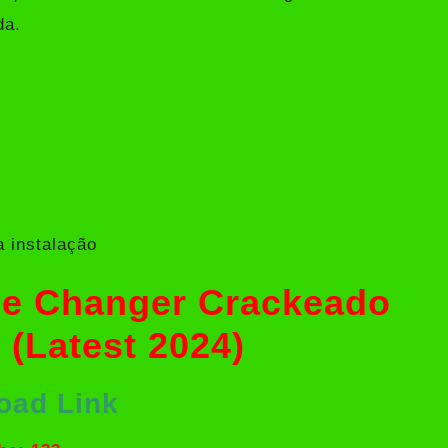
da.
 instalação
ice Changer Crackeado
 (Latest 2024)
oad Link