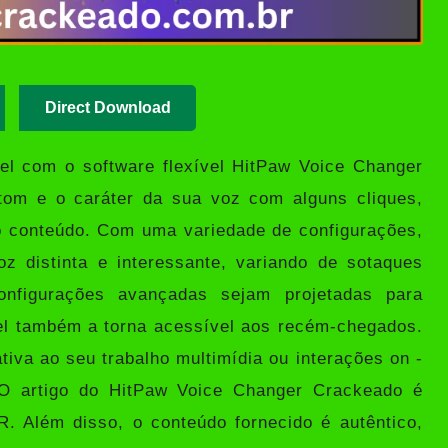
Direct Download
el com o software flexível
HitPaw Voice Changer
o tom e o caráter da sua voz com alguns cliques,
o conteúdo. Com uma variedade de configurações,
z distinta e interessante, variando de sotaques
onfigurações avançadas sejam projetadas para
vel também a torna acessível aos recém-chegados.
iva ao seu trabalho multimídia ou interações on -
a.O artigo do HitPaw Voice Changer Crackeado é
R
. Além disso, o conteúdo fornecido é autêntico,