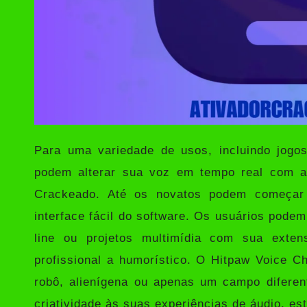
Para uma variedade de usos, incluindo jogos
podem alterar sua voz em tempo real com a
Crackeado
. Até os novatos podem começar 
interface fácil do software. Os usuários pode
line ou projetos multimídia com sua exte
profissional a humorístico. O Hitpaw Voice C
robô, alienígena ou apenas um campo diferen
criatividade às suas experiências de áudio, est