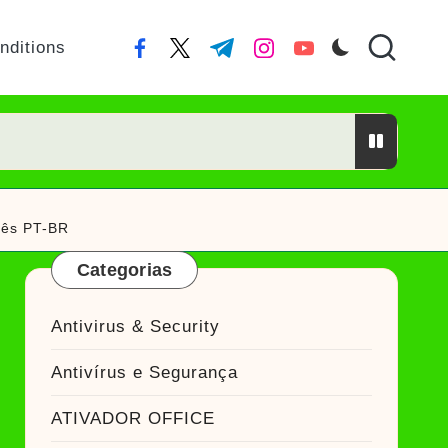
nditions
facebook.com
twitter.com
t.me
instagram.com
youtube.com
or Crackeado
uês PT-BR
ckeado
Categorias
Antivirus & Security
ador Crackeado
Antivírus e Segurança
do
ATIVADOR OFFICE