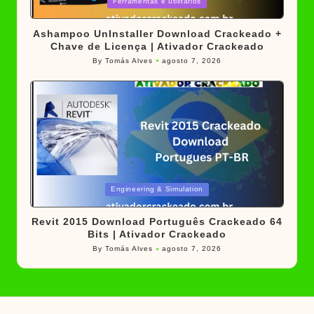
Posted
Ferramentas e utilitários
in
Ashampoo UnInstaller Download Crackeado +
Chave de Licença | Ativador Crackeado
By
Tomás Alves
agosto 7, 2026
Posted
by
Posted
Engineering & Simulation
in
Revit 2015 Download Português Crackeado 64
Bits | Ativador Crackeado
By
Tomás Alves
agosto 7, 2026
Posted
by