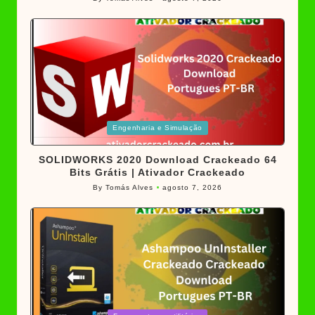
Posted
by
Posted
Engenharia e Simulação
in
SOLIDWORKS 2020 Download Crackeado 64
Bits Grátis | Ativador Crackeado
By
Tomás Alves
agosto 7, 2026
Posted
by