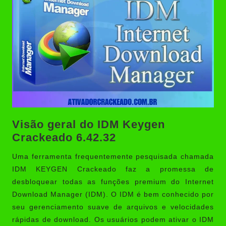
Visão geral do IDM Keygen
Crackeado 6.42.32
Uma ferramenta frequentemente pesquisada chamada
IDM KEYGEN Crackeado
faz a promessa de
desbloquear todas as funções premium do Internet
Download Manager (IDM). O IDM é bem conhecido por
seu gerenciamento suave de arquivos e velocidades
rápidas de download. Os usuários podem ativar o IDM