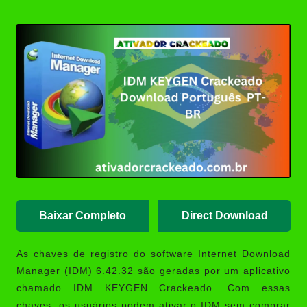
Posted
MAGIX VEGAS Pro Crackeado
by
Download Português PT-BR
Sony Vegas Pro Crackeado
Download Português PT-BR
PGWare SuperRam Download
Grátis + Licença/Serial |
Ativador Crackeado
Notepad++ Download Grátis 64
Bits Português
(Portable/Instalador) | Ativador
Crackeado
Baixar Completo
Direct Download
As chaves de registro do software
Internet Download
Manager (IDM
) 6.42.32 são geradas por um aplicativo
chamado IDM KEYGEN Crackeado. Com essas
chaves, os usuários podem ativar o IDM sem comprar