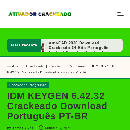
Skip
to
A
Um
content
ti
guia
v
a
completo
d
AutoCAD 2020 Download
Mais recente
sobre
o
Crackeado 64 Bits Português
r
Grátis | Ativador Crackeado
como
e
SOLIDWORKS 2020 Download
ativar
C
Crackeado 64 Bits Grátis |
>>
AtivadorCrackeado
|
Crackeado Programas
|
IDM KEYGEN
r
Ativador Crackeado
e
a
6.42.32 Crackeado Download Português PT-BR
Ashampoo UnInstaller Download
crackear
c
Crackeado + Chave de Licença |
k
Ativador Crackeado
software
Posted
Crackeado Programas
e
Revit 2015 Download Português
e
in
a
Crackeado 64 Bits | Ativador
IDM KEYGEN 6.42.32
d
Crackeado
jogos
o
AutoCAD 2008 Download
Crackeado Download
Crackeado 32/64 Bits Português
| Ativador
Português PT-BR
SOLIDWORKS 2024 Download
Crackeado 64 Bits Grátis |
Ativador Crackeado
By
Tomás Alves
outubro 5, 2025