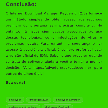
Conclusão:
O Internet Download Manager Keygen 6.42.32 fornece
um método simples de obter acesso aos recursos
premium do programa sem precisar comprá-lo. No
entanto, há riscos significativos associados ao uso
dessas tecnologias, como infestações de vírus e
problemas legais. Para garantir a segurança e ter
acesso à assistência oficial, é sempre preferível usar
a versão oficial do IDM. Saber o que procurar quando
se trata de software ajudará você a tomar a melhor
decisão. Veja https://ativadorcrackeado.com.br para
outros detalhes úteis!
Boa sorte!
Tags:
idm keygen
idm keygen 2024
idm keygen all version
idm keygen auto activator
idm keygen Crackeado