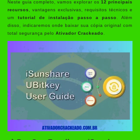
Neste guia completo, vamos explorar os
12 principais
recursos
, vantagens exclusivas, requisitos técnicos e
um
tutorial de instalação passo a passo
. Além
disso, indicaremos onde baixar sua cópia original com
total segurança pelo
Ativador Crackeado
.