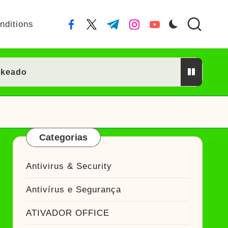
nditions
facebook.com
twitter.com
t.me
instagram.com
youtube.com
ckeado
or Crackeado
Categorias
ckeado
Antivirus & Security
eado
Antivírus e Segurança
Ativador Crackeado
ATIVADOR OFFICE