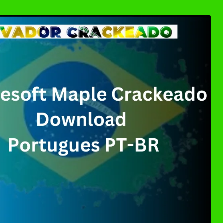
ller Download Crackeado + Chave de Licença | Ativ
0 Crackeado Download Português PT-BR
 7 Download Grátis: Windows Loader & Re-Loader | 