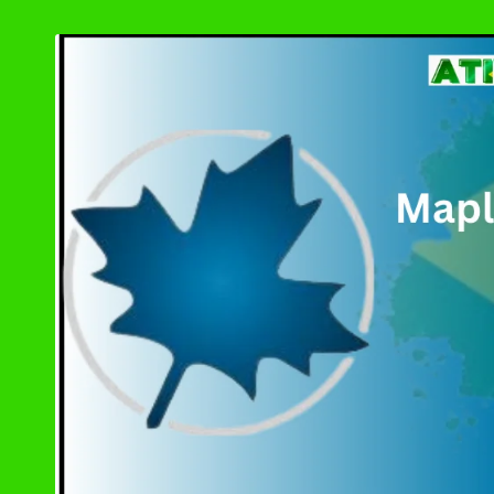
by
Ashampoo UnInsta
XD-AntiSpy 4.13.
Ativador Windows