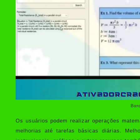
Bor
Os usuários podem realizar operações matem
melhorias até tarefas básicas diárias. Mel