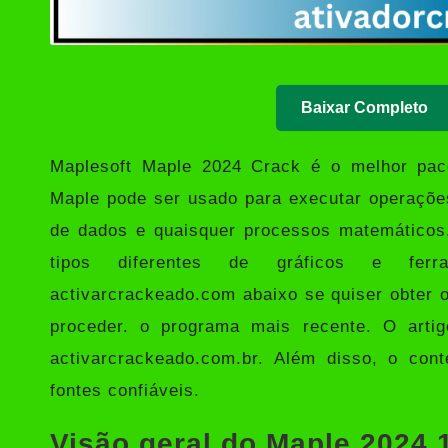
Baixar Completo
Maplesoft Maple
2024 Crack é o melhor paco
Maple pode ser usado para executar operaçõe
de dados e quaisquer processos matemático
tipos diferentes de gráficos e ferr
activarcrackeado.com abaixo se quiser obter 
proceder. o programa mais recente. O arti
activarcrackeado.com.br
. Além disso, o cont
fontes confiáveis.
Visão geral do Maple 2024.