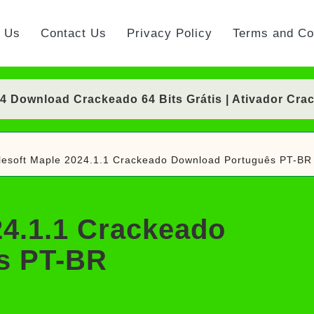
t Us
Contact Us
Privacy Policy
Terms and Co
Download Crackeado 64 Bits Grátis | Ativador Cra
nload Crackeado 64 Bits Português Grátis | Ativad
esoft Maple 2024.1.1 Crackeado Download Português PT-BR
 Crackeado Download Português PT-BR
Download Crackeado 64 Bits Grátis | Ativador Cra
24.1.1 Crackeado
rackeado Download Português PT-BR
s PT-BR
ownload Grátis + Licença/Serial | Ativador Crack
d Grátis 64 Bits Português (Portable/Instalador) | 