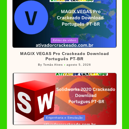
Posted
Editor de vídeo
in
MAGIX VEGAS Pro Crackeado Download
Português PT-BR
By
Tomás Alves
agosto 5, 2026
Posted
by
Posted
Engenharia e Simulação
in