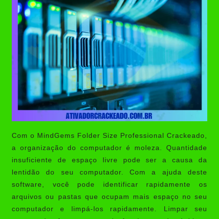
Com o MindGems Folder Size Professional Crackeado,
a organização do computador é moleza. Quantidade
insuficiente de espaço livre pode ser a causa da
lentidão do seu computador. Com a ajuda deste
software, você pode identificar rapidamente os
arquivos ou pastas que ocupam mais espaço no seu
computador e limpá-los rapidamente. Limpar seu