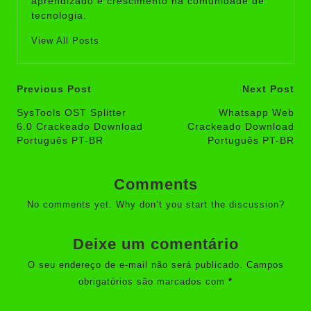
aprendizado e crescimento na comunidade de
tecnologia.
View All Posts
Post
Previous Post
Next Post
navigation
SysTools OST Splitter
Whatsapp Web
6.0 Crackeado Download
Crackeado Download
Português PT-BR
Português PT-BR
Comments
No comments yet. Why don’t you start the discussion?
Deixe um comentário
O seu endereço de e-mail não será publicado.
Campos
obrigatórios são marcados com
*