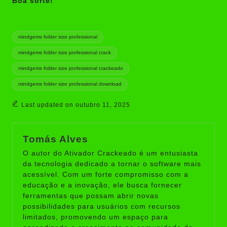
Boa sorte!
Tags:
mindgems folder size professional
mindgems folder size professional crack
mindgems folder size professional crackeado
mindgems folder size professional download
Last updated on outubro 11, 2025
Tomás Alves
O autor do Ativador Crackeado é um entusiasta
da tecnologia dedicado a tornar o software mais
acessível. Com um forte compromisso com a
educação e a inovação, ele busca fornecer
ferramentas que possam abrir novas
possibilidades para usuários com recursos
limitados, promovendo um espaço para