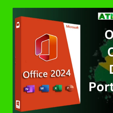
by
Ashampoo UnInsta
XD-AntiSpy 4.13.
Ativador Windows