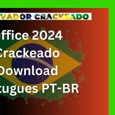
ller Download Crackeado + Chave de Licença | Ativ
0 Crackeado Download Português PT-BR
 7 Download Grátis: Windows Loader & Re-Loader | 