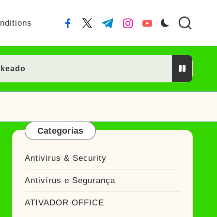
nditions
facebook.com
twitter.com
t.me
instagram.com
youtube.com
ckeado
or Crackeado
Categorias
ckeado
Antivirus & Security
eado
Antivírus e Segurança
Ativador Crackeado
ATIVADOR OFFICE