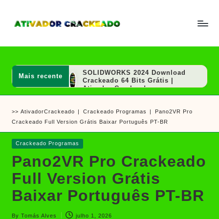
Skip
to
A
Um
content
ti
guia
v
a
completo
d
SOLIDWORKS 2024 Download
Mais recente
sobre
o
Crackeado 64 Bits Grátis |
r
Ativador Crackeado
como
e
AutoCAD 2020 Download
ativar
C
Crackeado 64 Bits Português
>>
AtivadorCrackeado
|
Crackeado Programas
|
Pano2VR Pro
r
Grátis | Ativador Crackeado
e
a
Crackeado Full Version Grátis Baixar Português PT-BR
MAGIX VEGAS Pro Crackeado
crackear
c
Download Português PT-BR
k
software
SOLIDWORKS 2020 Download
Posted
Crackeado Programas
e
Crackeado 64 Bits Grátis |
e
in
a
Pano2VR Pro Crackeado
Ativador Crackeado
d
jogos
Sony Vegas Pro Crackeado
o
Full Version Grátis
Download Português PT-BR
PGWare SuperRam Download
Baixar Português PT-BR
Grátis + Licença/Serial |
Ativador Crackeado
Notepad++ Download Grátis 64
By
Tomás Alves
julho 1, 2026
Bits Português