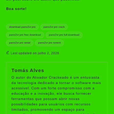
Boa sorte!
Tags:
download pano2vr pro
pano2vr pro crack
pano2vr pro free download
pano2vr pro full download
pano2vr pro serial
pano2vr pro torrent
Last updated on julho 2, 2026
Tomás Alves
O autor do Ativador Crackeado é um entusiasta
da tecnologia dedicado a tornar o software mais
acessível. Com um forte compromisso com a
educação e a inovação, ele busca fornecer
ferramentas que possam abrir novas
possibilidades para usuários com recursos
limitados, promovendo um espaço para