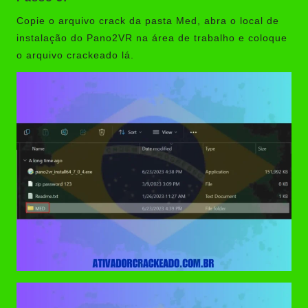
Copie o arquivo crack da pasta Med, abra o local de
instalação do Pano2VR na área de trabalho e coloque
o arquivo crackeado lá.