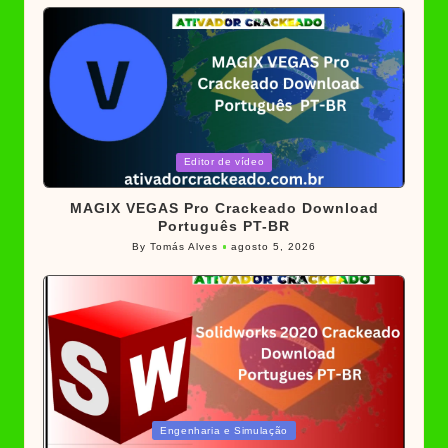
by
Posted
Editor de vídeo
in
MAGIX VEGAS Pro Crackeado Download
Português PT-BR
By
Tomás Alves
agosto 5, 2026
Posted
by
Posted
Engenharia e Simulação