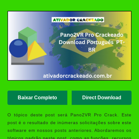
Posted
(Portable/Instalador) | Ativador
by
Crackeado
Ashampoo UnInstaller Download
Crackeado + Chave de Licença |
Ativador Crackeado
XD-AntiSpy 4.13.0 Crackeado
Download Português PT-BR
Ativador Windows 7 Download
Grátis: Windows Loader & Re-
Loader | Ativador Crackeado
Baixar Completo
Direct Download
O tópico deste post será
Pano2VR Pro Crack
. Este
post é o resultado de inúmeras solicitações sobre este
software em nossos posts anteriores. Abordaremos os
tópicos padrão neste post, como as funções, recursos