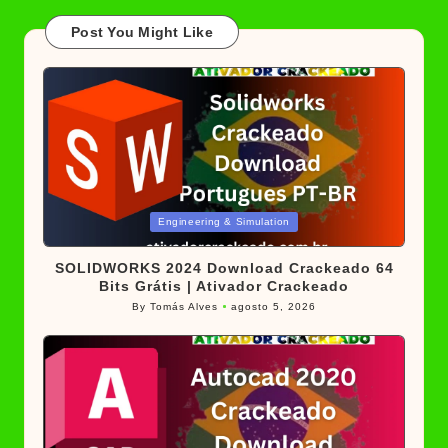
Post You Might Like
Posted
Engineering & Simulation
in
SOLIDWORKS 2024 Download Crackeado 64
Bits Grátis | Ativador Crackeado
By
Tomás Alves
agosto 5, 2026
Posted
by