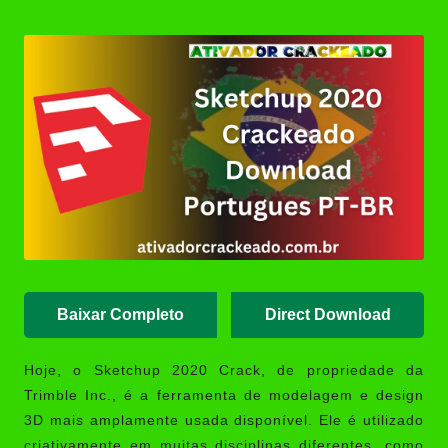
Posted
(Portable/Instalador) | Ativador
by
Crackeado
Ashampoo UnInstaller Download
Crackeado + Chave de Licença |
Ativador Crackeado
XD-AntiSpy 4.13.0 Crackeado
Download Português PT-BR
Ativador Windows 7 Download
Grátis: Windows Loader & Re-
Loader | Ativador Crackeado
Baixar Completo
Direct Download
Hoje, o
Sketchup 2020 Crack
, de propriedade da
Trimble Inc., é a ferramenta de modelagem e design
3D mais amplamente usada disponível. Ele é utilizado
criativamente em muitas disciplinas diferentes, como