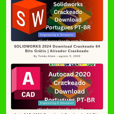
Posted
Engineering & Simulation
in
SOLIDWORKS 2024 Download Crackeado 64
Bits Grátis | Ativador Crackeado
By
Tomás Alves
agosto 5, 2026
Posted
by
Posted
Engineering & Simulation
in