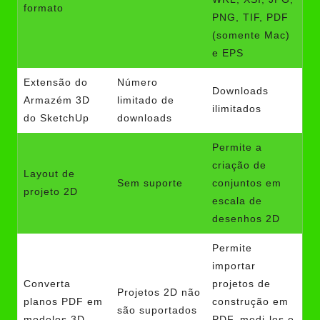
formato
PNG, TIF, PDF
(somente Mac)
e EPS
Extensão do
Número
Downloads
Armazém 3D
limitado de
ilimitados
do SketchUp
downloads
Permite a
criação de
Layout de
Sem suporte
conjuntos em
projeto 2D
escala de
desenhos 2D
Permite
importar
Converta
projetos de
Projetos 2D não
planos PDF em
construção em
são suportados
modelos 3D
PDF, medi-los e