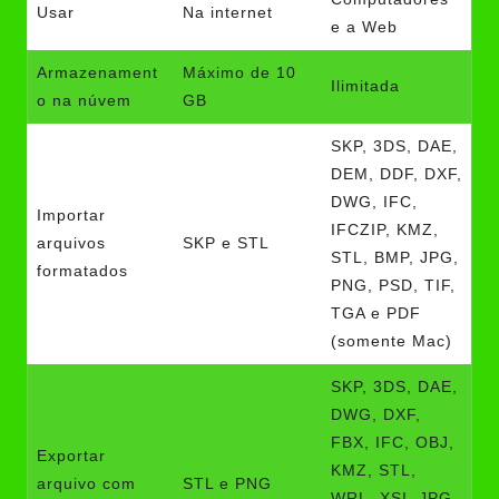
Usar
Na internet
e a Web
Armazenament
Máximo de 10
Ilimitada
o na núvem
GB
SKP, 3DS, DAE,
DEM, DDF, DXF,
DWG, IFC,
Importar
IFCZIP, KMZ,
arquivos
SKP e STL
STL, BMP, JPG,
formatados
PNG, PSD, TIF,
TGA e PDF
(somente Mac)
SKP, 3DS, DAE,
DWG, DXF,
FBX, IFC, OBJ,
Exportar
KMZ, STL,
arquivo com
STL e PNG
WRL, XSI, JPG,