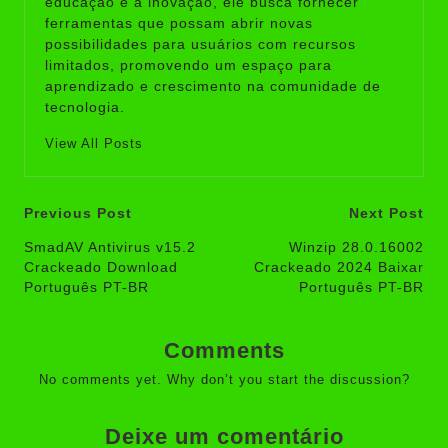
educação e a inovação, ele busca fornecer
ferramentas que possam abrir novas
possibilidades para usuários com recursos
limitados, promovendo um espaço para
aprendizado e crescimento na comunidade de
tecnologia.
View All Posts
Post
Previous Post
Next Post
navigation
SmadAV Antivirus v15.2
Winzip 28.0.16002
Crackeado Download
Crackeado 2024 Baixar
Português PT-BR
Português PT-BR
Comments
No comments yet. Why don’t you start the discussion?
Deixe um comentário