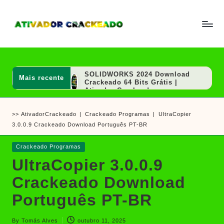
Skip
to
A
Um
content
ti
guia
v
a
completo
d
SOLIDWORKS 2024 Download
Mais recente
sobre
o
Crackeado 64 Bits Grátis |
r
Ativador Crackeado
como
e
AutoCAD 2020 Download
ativar
C
Crackeado 64 Bits Português
>>
AtivadorCrackeado
|
Crackeado Programas
|
UltraCopier
r
Grátis | Ativador Crackeado
e
a
3.0.0.9 Crackeado Download Português PT-BR
MAGIX VEGAS Pro Crackeado
crackear
c
Download Português PT-BR
k
software
SOLIDWORKS 2020 Download
Posted
Crackeado Programas
e
Crackeado 64 Bits Grátis |
e
in
a
UltraCopier 3.0.0.9
Ativador Crackeado
d
jogos
Sony Vegas Pro Crackeado
o
Crackeado Download
Download Português PT-BR
PGWare SuperRam Download
Português PT-BR
Grátis + Licença/Serial |
Ativador Crackeado
Notepad++ Download Grátis 64
By
Tomás Alves
outubro 11, 2025
Bits Português