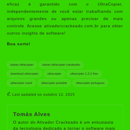
eficaz é garantido com o UltraCopier,
independentemente de você estar trabalhando com
arquivos grandes ou apenas precisar de mais
controle. Acesse ativadorcrackeado.com.br para obter
outros insights de software!
Boa sorte!
Tags:
baixar ultracopier
baixar ultracopier crackeado
download ultracopier
ultracopier
ultracopier 1.2.2 free
ultracopier crack
ultracopier portable
ultracopier portugues
Last updated on outubro 12, 2025
Tomás Alves
O autor do Ativador Crackeado é um entusiasta
da tecnologia dedicado a tornar o software mais