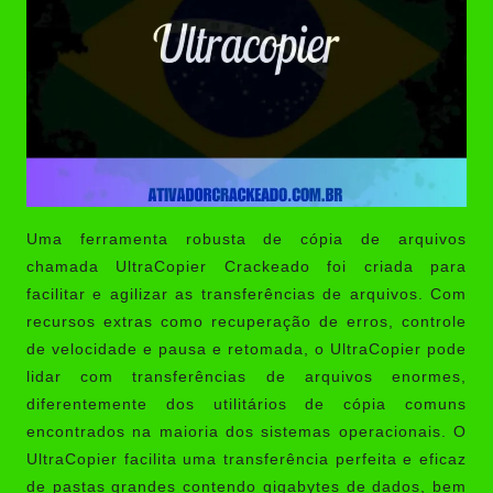
Uma ferramenta robusta de cópia de arquivos
chamada
UltraCopier Crackeado
foi criada para
facilitar e agilizar as transferências de arquivos. Com
recursos extras como recuperação de erros, controle
de velocidade e pausa e retomada, o UltraCopier pode
lidar com transferências de arquivos enormes,
diferentemente dos utilitários de cópia comuns
encontrados na maioria dos sistemas operacionais. O
UltraCopier facilita uma transferência perfeita e eficaz
de pastas grandes contendo gigabytes de dados, bem