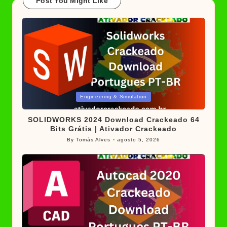
Post You Might Like
Posted
Engineering & Simulation
in
SOLIDWORKS 2024 Download Crackeado 64
Bits Grátis | Ativador Crackeado
By
Tomás Alves
agosto 5, 2026
Posted
by