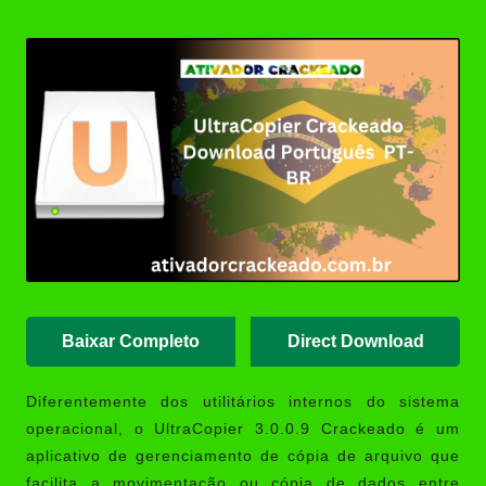
Posted
(Portable/Instalador) | Ativador
by
Crackeado
Ashampoo UnInstaller Download
Crackeado + Chave de Licença |
Ativador Crackeado
XD-AntiSpy 4.13.0 Crackeado
Download Português PT-BR
Ativador Windows 7 Download
Grátis: Windows Loader & Re-
Loader | Ativador Crackeado
Baixar Completo
Direct Download
Diferentemente dos utilitários internos do sistema
operacional, o
UltraCopier 3.0.0.9 Crackeado
é um
aplicativo de gerenciamento de cópia de arquivo que
facilita a movimentação ou cópia de dados entre