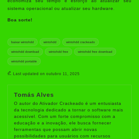
economiza seu tempo e esforço ao atualizar seu
sistema operacional ou atualizar seu hardware.
Boa sorte!
Tags:
baixar wintohdd
wintohdd
wintohdd crackeado
wintohdd download
wintohdd free
wintohdd free download
wintohdd portable
Last updated on outubro 11, 2025
Tomás Alves
O autor do Ativador Crackeado é um entusiasta
da tecnologia dedicado a tornar o software mais
acessível. Com um forte compromisso com a
educação e a inovação, ele busca fornecer
ferramentas que possam abrir novas
possibilidades para usuários com recursos