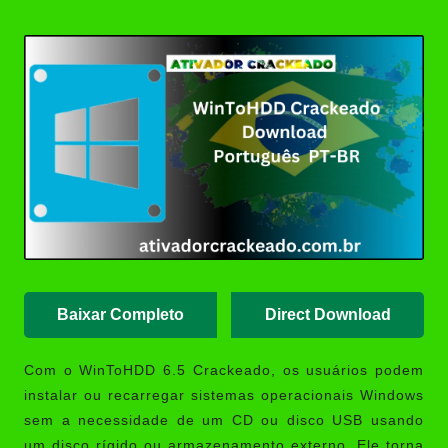
Posted
(Portable/Instalador) | Ativador
by
Crackeado
Ashampoo UnInstaller Download
Crackeado + Chave de Licença |
Ativador Crackeado
XD-AntiSpy 4.13.0 Crackeado
Download Português PT-BR
Ativador Windows 7 Download
Grátis: Windows Loader & Re-
Loader | Ativador Crackeado
Baixar Completo
Direct Download
Com o
WinToHDD 6.5 Crackeado
, os usuários podem
instalar ou recarregar sistemas operacionais Windows
sem a necessidade de um CD ou disco USB usando
um disco rígido ou armazenamento externo. Ele torna