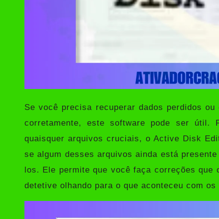
Se você precisa recuperar dados perdidos ou 
corretamente, este software pode ser útil.
quaisquer arquivos cruciais, o
Active Disk Ed
se algum desses arquivos ainda está presente
los. Ele permite que você faça correções que 
detetive olhando para o que aconteceu com os