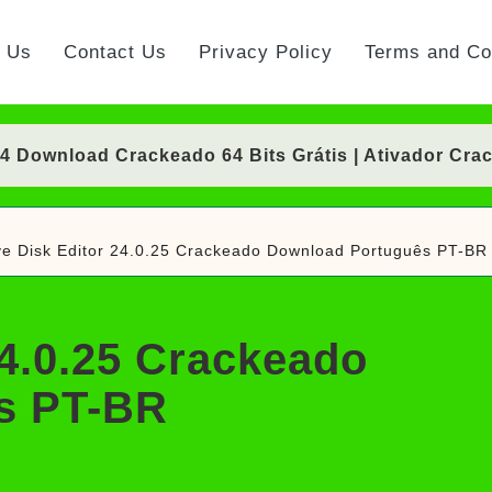
t Us
Contact Us
Privacy Policy
Terms and Co
Download Crackeado 64 Bits Grátis | Ativador Cra
nload Crackeado 64 Bits Português Grátis | Ativad
ve Disk Editor 24.0.25 Crackeado Download Português PT-BR
 Crackeado Download Português PT-BR
Download Crackeado 64 Bits Grátis | Ativador Cra
24.0.25 Crackeado
rackeado Download Português PT-BR
s PT-BR
ownload Grátis + Licença/Serial | Ativador Crack
d Grátis 64 Bits Português (Portable/Instalador) | 