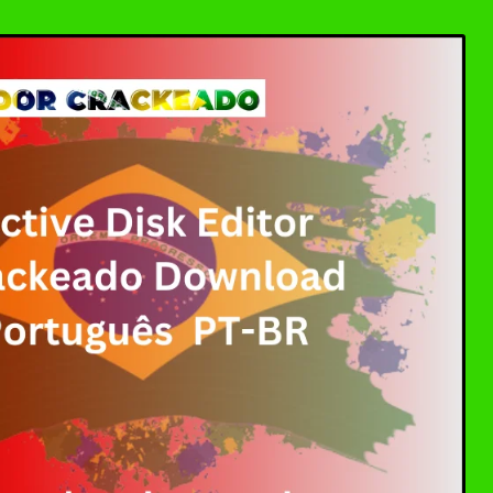
ller Download Crackeado + Chave de Licença | Ativ
0 Crackeado Download Português PT-BR
 7 Download Grátis: Windows Loader & Re-Loader | 