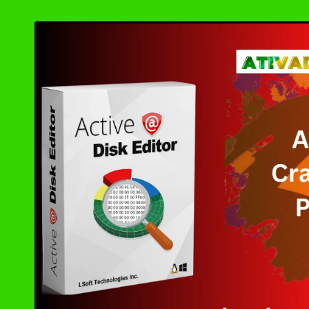
by
Ashampoo UnInsta
XD-AntiSpy 4.13.
Ativador Windows