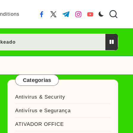
nditions
facebook.com
twitter.com
t.me
instagram.com
youtube.com
ckeado
or Crackeado
Categorias
ckeado
Antivirus & Security
eado
Antivírus e Segurança
Ativador Crackeado
ATIVADOR OFFICE