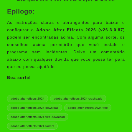
Epílogo:
As instruções claras e abrangentes para baixar e
configurar o
Adobe After Effects 2026 (v26.3.0.87)
podem ser encontradas acima. Com alguma sorte, os
conselhos acima permitirão que você instale o
programa sem incidentes. Deixe um comentário
abaixo com qualquer dúvida que você possa ter para
que eu possa ajudá-lo.
Boa sorte!
Tags:
adobe after effects 2024
adobe after effects 2024 crackeado
adobe after effects 2024 download
adobe after effects 2024 free
adobe after effects 2024 free download
adobe after effects 2024 torrent