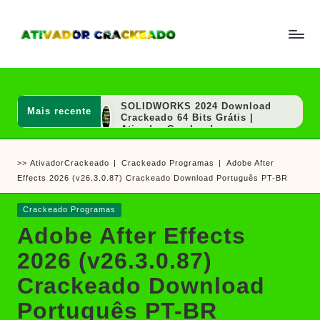
Skip
to
A
Um
content
ti
guia
v
a
completo
d
SOLIDWORKS 2024 Download
Mais recente
sobre
o
Crackeado 64 Bits Grátis |
r
Ativador Crackeado
como
e
AutoCAD 2020 Download
ativar
C
Crackeado 64 Bits Português
>>
AtivadorCrackeado
|
Crackeado Programas
|
Adobe After
r
Grátis | Ativador Crackeado
e
a
Effects 2026 (v26.3.0.87) Crackeado Download Português PT-BR
MAGIX VEGAS Pro Crackeado
crackear
c
Download Português PT-BR
k
software
SOLIDWORKS 2020 Download
Posted
Crackeado Programas
e
Crackeado 64 Bits Grátis |
e
in
a
Adobe After Effects
Ativador Crackeado
d
jogos
Sony Vegas Pro Crackeado
o
2026 (v26.3.0.87)
Download Português PT-BR
PGWare SuperRam Download
Crackeado Download
Grátis + Licença/Serial |
Ativador Crackeado
Português PT-BR
Notepad++ Download Grátis 64
Bits Português