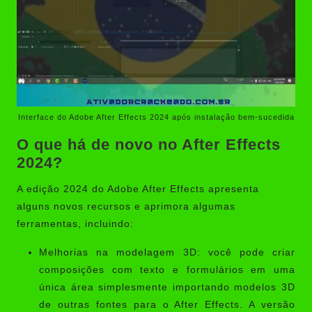
Interface do Adobe After Effects 2024 após instalação bem-sucedida
O que há de novo no After Effects
2024?
A edição 2024 do Adobe After Effects apresenta
alguns novos recursos e aprimora algumas
ferramentas, incluindo:
Melhorias na modelagem 3D: você pode criar
composições com texto e formulários em uma
única área simplesmente importando modelos 3D
de outras fontes para o After Effects. A versão