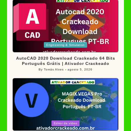
Posted
Engineering & Simulation
in
AutoCAD 2020 Download Crackeado 64 Bits
Português Grátis | Ativador Crackeado
By
Tomás Alves
agosto 5, 2026
Posted
by
Posted
Editor de vídeo
in