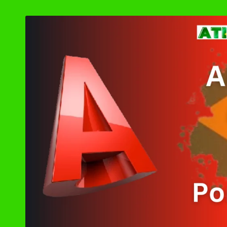
by
Ashampoo UnInsta
XD-AntiSpy 4.13.
Ativador Windows