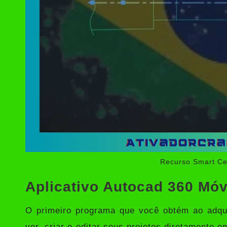
Recurso Smart Ce
Aplicativo Autocad 360 Móv
O primeiro programa que você obtém ao adqui
ver, criar e editar seus projetos diretamente 