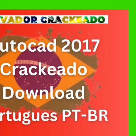
ller Download Crackeado + Chave de Licença | Ativ
0 Crackeado Download Português PT-BR
 7 Download Grátis: Windows Loader & Re-Loader | 