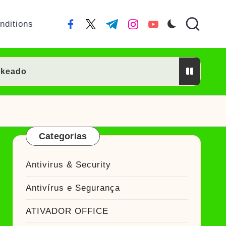
nditions
facebook.com
twitter.com
t.me
instagram.com
youtube.com
ckeado
or Crackeado
Categorias
ckeado
Antivirus & Security
eado
Antivírus e Segurança
Ativador Crackeado
ATIVADOR OFFICE