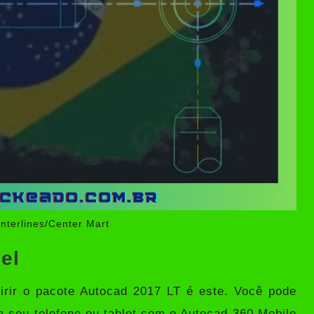
nterlines/Center Mart
el
rir o pacote Autocad 2017 LT é este. Você pode
em seu telefone ou tablet com o Autocad 360 Mobile