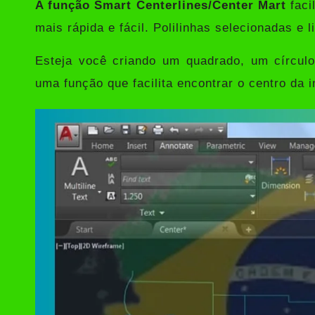
A função Smart Centerlines/Center Mart
faci
mais rápida e fácil. Polilinhas selecionadas e 
Esteja você criando um quadrado, um círculo
uma função que facilita encontrar o centro da