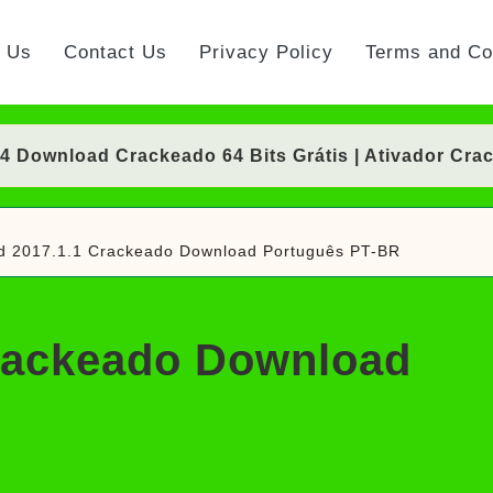
t Us
Contact Us
Privacy Policy
Terms and Co
Download Crackeado 64 Bits Grátis | Ativador Cra
nload Crackeado 64 Bits Português Grátis | Ativad
d 2017.1.1 Crackeado Download Português PT-BR
 Crackeado Download Português PT-BR
Download Crackeado 64 Bits Grátis | Ativador Cra
rackeado Download
rackeado Download Português PT-BR
ownload Grátis + Licença/Serial | Ativador Crack
d Grátis 64 Bits Português (Portable/Instalador) | 