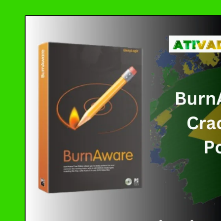
by
Office(R)Tool Dow
TreeSize Profess
Glary Utilities Pr