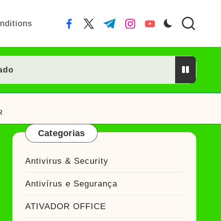
nditions
facebook.com
twitter.com
t.me
instagram.com
youtube.com
eado
Ativador Crackeado
R
Categorias
Ativador Crackeado
keado
Antivirus & Security
r Crackeado
Antivírus e Segurança
keado
ATIVADOR OFFICE