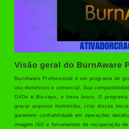
Visão geral do BurnAware P
BurnAware Professional
é um programa de grav
uso doméstico e comercial. Sua compatibilidad
DVDs e Blu-rays, o torna único. O programa 
gravar arquivos multimídia, criar discos inici
garantem confiabilidade em operações desafi
imagem ISO e ferramentas de recuperação de 