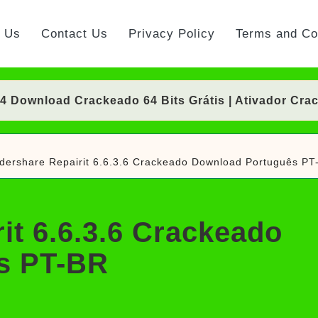
t Us
Contact Us
Privacy Policy
Terms and Co
Download Crackeado 64 Bits Grátis | Ativador Cra
nload Crackeado 64 Bits Português Grátis | Ativad
ershare Repairit 6.6.3.6 Crackeado Download Português PT
 Crackeado Download Português PT-BR
Download Crackeado 64 Bits Grátis | Ativador Cra
t 6.6.3.6 Crackeado
rackeado Download Português PT-BR
s PT-BR
ownload Grátis + Licença/Serial | Ativador Crack
d Grátis 64 Bits Português (Portable/Instalador) | 