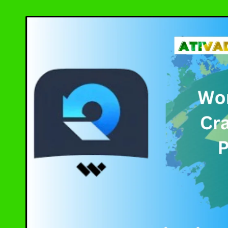
by
Ashampoo UnInsta
XD-AntiSpy 4.13.
Ativador Windows