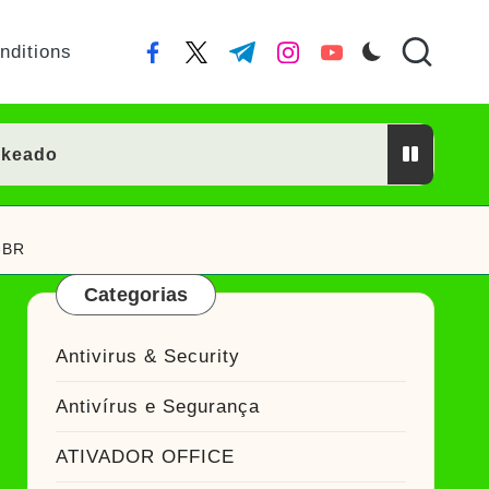
nditions
facebook.com
twitter.com
t.me
instagram.com
youtube.com
ckeado
or Crackeado
-BR
Categorias
ckeado
Antivirus & Security
eado
Antivírus e Segurança
Ativador Crackeado
ATIVADOR OFFICE