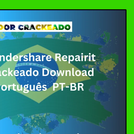
ller Download Crackeado + Chave de Licença | Ativ
0 Crackeado Download Português PT-BR
 7 Download Grátis: Windows Loader & Re-Loader | 