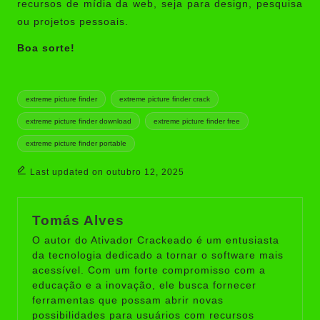
recursos de mídia da web, seja para design, pesquisa
ou projetos pessoais.
Boa sorte!
Tags:
extreme picture finder
extreme picture finder crack
extreme picture finder download
extreme picture finder free
extreme picture finder portable
Last updated on outubro 12, 2025
Tomás Alves
O autor do Ativador Crackeado é um entusiasta
da tecnologia dedicado a tornar o software mais
acessível. Com um forte compromisso com a
educação e a inovação, ele busca fornecer
ferramentas que possam abrir novas
possibilidades para usuários com recursos