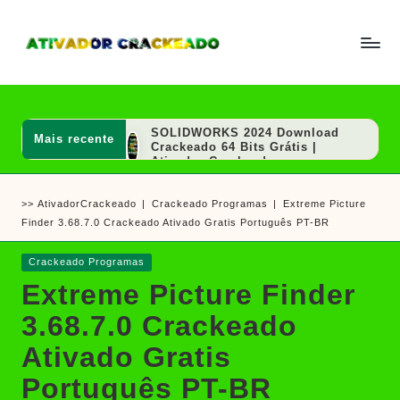
Skip
to
A
Um
content
ti
guia
v
a
completo
d
SOLIDWORKS 2024 Download
Mais recente
sobre
o
Crackeado 64 Bits Grátis |
r
Ativador Crackeado
como
e
AutoCAD 2020 Download
ativar
C
Crackeado 64 Bits Português
>>
AtivadorCrackeado
|
Crackeado Programas
|
Extreme Picture
r
Grátis | Ativador Crackeado
e
a
Finder 3.68.7.0 Crackeado Ativado Gratis Português PT-BR
MAGIX VEGAS Pro Crackeado
crackear
c
Download Português PT-BR
k
software
SOLIDWORKS 2020 Download
Posted
Crackeado Programas
e
Crackeado 64 Bits Grátis |
e
in
a
Extreme Picture Finder
Ativador Crackeado
d
jogos
Sony Vegas Pro Crackeado
o
3.68.7.0 Crackeado
Download Português PT-BR
PGWare SuperRam Download
Ativado Gratis
Grátis + Licença/Serial |
Ativador Crackeado
Português PT-BR
Notepad++ Download Grátis 64
Bits Português