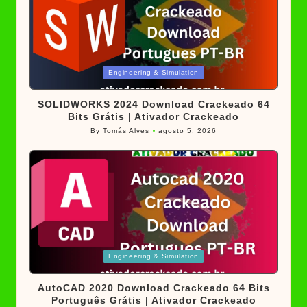
Posted
Engineering & Simulation
in
SOLIDWORKS 2024 Download Crackeado 64
Bits Grátis | Ativador Crackeado
By
Tomás Alves
agosto 5, 2026
Posted
by
Posted
Engineering & Simulation
in
AutoCAD 2020 Download Crackeado 64 Bits
Português Grátis | Ativador Crackeado