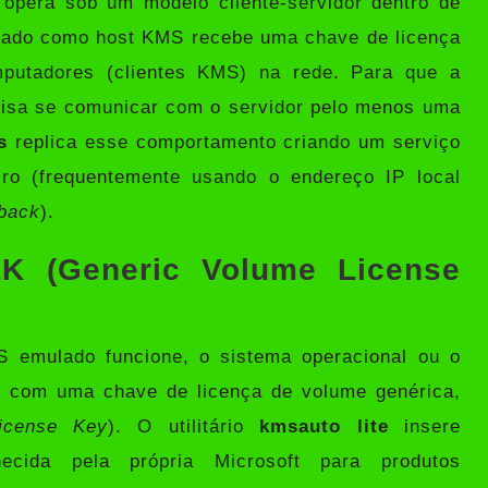
S opera sob um modelo cliente-servidor dentro de
rado como host KMS recebe uma chave de licença
mputadores (clientes KMS) na rede. Para que a
cisa se comunicar com o servidor pelo menos uma
s
replica esse comportamento criando um serviço
iro (frequentemente usando o endereço IP local
back
).
K (Generic Volume License
 emulado funcione, o sistema operacional ou o
do com uma chave de licença de volume genérica,
icense Key
). O utilitário
kmsauto lite
insere
ecida pela própria Microsoft para produtos