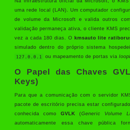
Na infraestrutura oficial da Microsoft, o KM
uma rede local (LAN). Um computador configu
de volume da Microsoft e valida outros co
validação permaneça ativa, o cliente KMS pre
vez a cada 180 dias. O
kmsauto lite ratiboru
simulado dentro do próprio sistema hospede
ou mapeamento de portas via
loop
127.0.0.1
O Papel das Chaves GVL
Keys)
Para que a comunicação com o servidor KMS
pacote de escritório precisa estar configura
conhecida como
GVLK
(
Generic Volume L
automaticamente essa chave pública forn