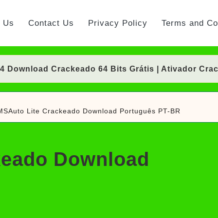
t Us
Contact Us
Privacy Policy
Terms and Co
Download Crackeado 64 Bits Grátis | Ativador Cra
nload Crackeado 64 Bits Português Grátis | Ativad
MSAuto Lite Crackeado Download Português PT-BR
 Crackeado Download Português PT-BR
Download Crackeado 64 Bits Grátis | Ativador Cra
keado Download
rackeado Download Português PT-BR
ownload Grátis + Licença/Serial | Ativador Crack
d Grátis 64 Bits Português (Portable/Instalador) | 