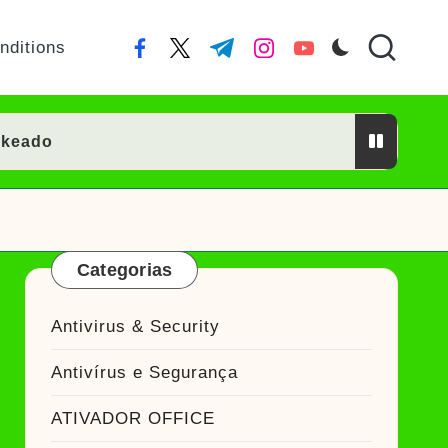
nditions
facebook.com
twitter.com
t.me
instagram.com
youtube.com
ckeado
or Crackeado
Categorias
ckeado
Antivirus & Security
eado
Antivírus e Segurança
Ativador Crackeado
ATIVADOR OFFICE