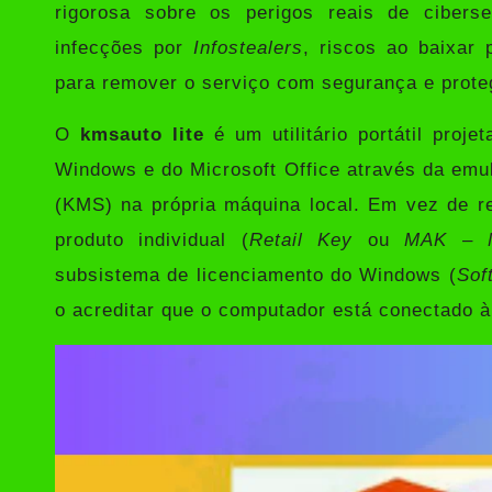
rigorosa sobre os perigos reais de ciberseg
infecções por
Infostealers
, riscos ao baixar
para remover o serviço com segurança e protege
O
kmsauto lite
é um utilitário portátil proj
Windows e do Microsoft Office através da emu
(KMS) na própria máquina local. Em vez de r
produto individual (
Retail Key
ou
MAK
–
subsistema de licenciamento do Windows (
Sof
o acreditar que o computador está conectado 