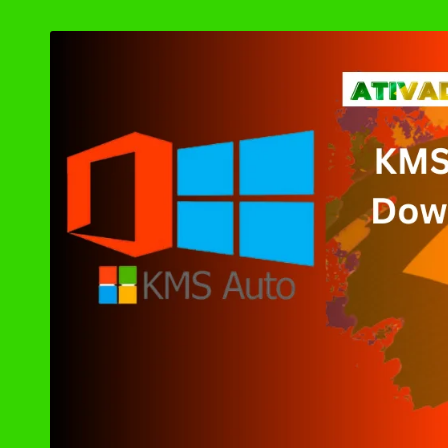
by
Ashampoo UnInsta
XD-AntiSpy 4.13.
Ativador Windows