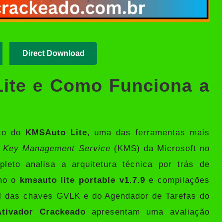
Direct Download
ite e Como Funciona a
to do
KMSAuto Lite
, uma das ferramentas mais
o
Key Management Service
(KMS) da Microsoft no
leto analisa a arquitetura técnica por trás de
omo o
kmsauto lite portable v1.7.9
e compilações
el das chaves GVLK e do Agendador de Tarefas do
Ativador Crackeado
apresentam uma avaliação