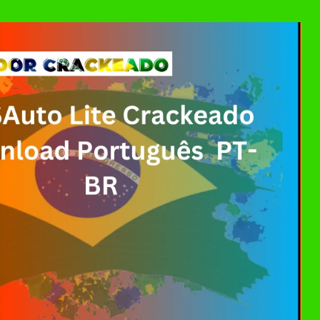
ller Download Crackeado + Chave de Licença | Ativ
0 Crackeado Download Português PT-BR
 7 Download Grátis: Windows Loader & Re-Loader | 