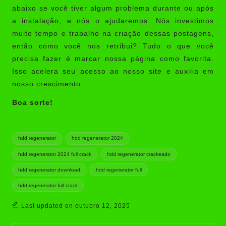
abaixo se você tiver algum problema durante ou após
a instalação, e nós o ajudaremos. Nós investimos
muito tempo e trabalho na criação dessas postagens,
então como você nos retribui? Tudo o que você
precisa fazer é marcar nossa página como favorita.
Isso acelera seu acesso ao nosso site e auxilia em
nosso crescimento.
Boa sorte!
Tags:
hdd regenerator
hdd regenerator 2024
hdd regenerator 2024 full crack
hdd regenerator crackeado
hdd regenerator download
hdd regenerator full
hdd regenerator full crack
Last updated on outubro 12, 2025