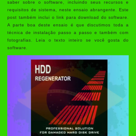
saber sobre o software, incluindo seus recursos e
requisitos de sistema, neste ensaio abrangente. Este
post também inclui o link para download do software.
A parte boa deste ensaio é que discutimos toda a
técnica de instalação passo a passo e também com
fotografias. Leia o texto inteiro se você gosta do
software.