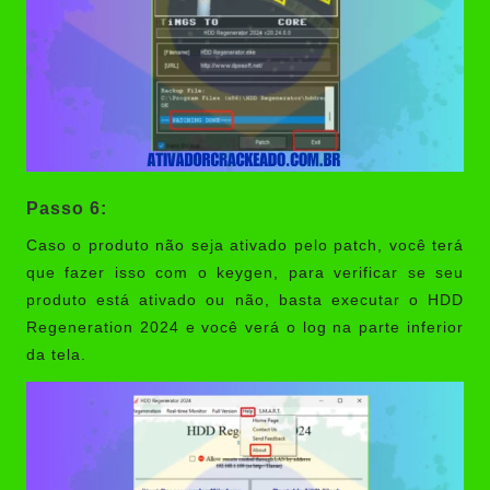
Passo 6:
Caso o produto não seja ativado pelo patch, você terá
que fazer isso com o keygen, para verificar se seu
produto está ativado ou não, basta executar o HDD
Regeneration 2024 e você verá o log na parte inferior
da tela.