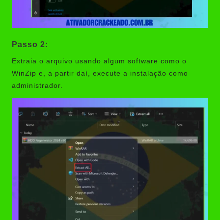
Passo 2:
Extraia o arquivo usando algum software como o
WinZip e, a partir daí, execute a instalação como
administrador.