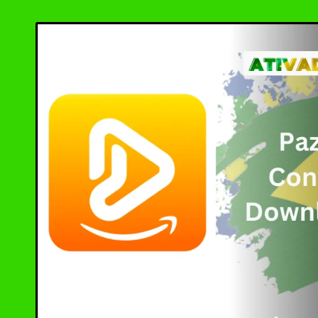
by
Ashampoo UnInsta
XD-AntiSpy 4.13.
Ativador Windows