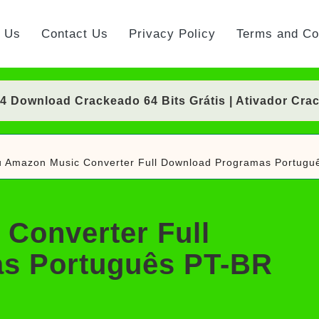
t Us
Contact Us
Privacy Policy
Terms and Co
Download Crackeado 64 Bits Grátis | Ativador Cra
nload Crackeado 64 Bits Português Grátis | Ativad
 Amazon Music Converter Full Download Programas Portugu
 Crackeado Download Português PT-BR
Download Crackeado 64 Bits Grátis | Ativador Cra
Converter Full
rackeado Download Português PT-BR
s Português PT-BR
ownload Grátis + Licença/Serial | Ativador Crack
d Grátis 64 Bits Português (Portable/Instalador) | 