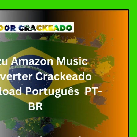
ller Download Crackeado + Chave de Licença | Ativ
0 Crackeado Download Português PT-BR
 7 Download Grátis: Windows Loader & Re-Loader | 