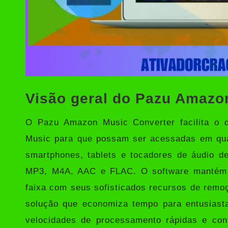
Visão geral do Pazu Amazo
O
Pazu Amazon Music Converter
facilita o
Music para que possam ser acessadas em qualq
smartphones, tablets e tocadores de áudio d
MP3, M4A, AAC e FLAC. O software mantém a
faixa com seus sofisticados recursos de remo
solução que economiza tempo para entusiast
velocidades de processamento rápidas e con