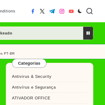
nditions
facebook.com
twitter.com
t.me
instagram.com
youtube.com
ckeado
or Crackeado
ês PT-BR
Categorias
ckeado
Antivirus & Security
eado
Antivírus e Segurança
Ativador Crackeado
ATIVADOR OFFICE