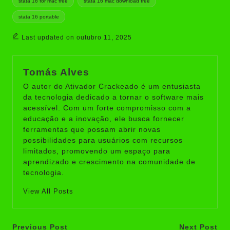
stata 16 for mac free
stata 16 mac download free
stata 16 portable
Last updated on outubro 11, 2025
Tomás Alves
O autor do Ativador Crackeado é um entusiasta
da tecnologia dedicado a tornar o software mais
acessível. Com um forte compromisso com a
educação e a inovação, ele busca fornecer
ferramentas que possam abrir novas
possibilidades para usuários com recursos
limitados, promovendo um espaço para
aprendizado e crescimento na comunidade de
tecnologia.
View All Posts
Post
Previous Post
Next Post