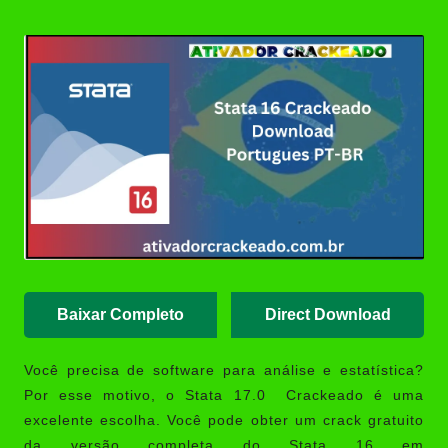
Posted
(Portable/Instalador) | Ativador
by
Crackeado
Ashampoo UnInstaller Download
Crackeado + Chave de Licença |
Ativador Crackeado
XD-AntiSpy 4.13.0 Crackeado
Download Português PT-BR
Ativador Windows 7 Download
Grátis: Windows Loader & Re-
Loader | Ativador Crackeado
Baixar Completo
Direct Download
Você precisa de software para análise e estatística?
Por esse motivo, o
Stata 17.0 Crackeado
é uma
excelente escolha. Você pode obter um crack gratuito
da versão completa do Stata 16 em