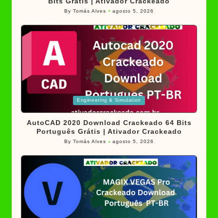
Bits Grátis | Ativador Crackeado
By
Tomás Alves
agosto 5, 2026
Posted
by
Posted
Engineering & Simulation
in
AutoCAD 2020 Download Crackeado 64 Bits
Português Grátis | Ativador Crackeado
By
Tomás Alves
agosto 5, 2026
Posted
by